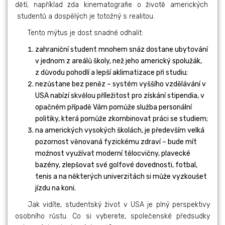
dětí, například zda kinematografie o životě amerických
studentů a dospělých je totožný s realitou.
Tento mýtus je dost snadné odhalit:
zahraniční student mnohem snáz dostane ubytování
v jednom z areálů školy, než jeho americký spolužák,
z důvodu pohodlí a lepší aklimatizace při studiu;
nezůstane bez peněz – systém vyššího vzdělávání v
USA nabízí skvělou příležitost pro získání stipendia, v
opačném případě Vám pomůže služba personální
politiky, která pomůže zkombinovat práci se studiem;
na amerických vysokých školách, je především velká
pozornost věnovaná fyzickému zdraví – bude mít
možnost využívat moderní tělocvičny, plavecké
bazény, zlepšovat své golfové dovednosti, fotbal,
tenis a na některých univerzitách si může vyzkoušet
jízdu na koni.
Jak vidíte, studentský život v USA je plný perspektivy
osobního růstu. Co si vyberete, společenské předsudky