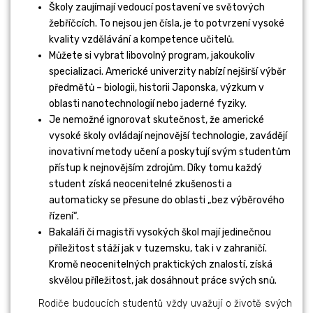
Školy zaujímají vedoucí postavení ve světových
žebříčcích. To nejsou jen čísla, je to potvrzení vysoké
kvality vzdělávání a kompetence učitelů.
Můžete si vybrat libovolný program, jakoukoliv
specializaci. Americké univerzity nabízí nejširší výběr
předmětů – biologii, historii Japonska, výzkum v
oblasti nanotechnologií nebo jaderné fyziky.
Je nemožné ignorovat skutečnost, že americké
vysoké školy ovládají nejnovější technologie, zavádějí
inovativní metody učení a poskytují svým studentům
přístup k nejnovějším zdrojům. Díky tomu každý
student získá neocenitelné zkušenosti a
automaticky se přesune do oblasti „bez výběrového
řízení“.
Bakaláři či magistři vysokých škol mají jedinečnou
příležitost stáží jak v tuzemsku, tak i v zahraničí.
Kromě neocenitelných praktických znalostí, získá
skvělou příležitost, jak dosáhnout práce svých snů.
Rodiče budoucích studentů vždy uvažují o životě svých