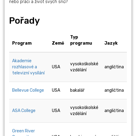
nebo práci a život svých snů?
Pořady
Typ
Program
Země
programu
Jazyk
Akademie
vysokoškolské
rozhlasové a
USA
angličtina
vzdělání
televizní vysílání
Bellevue College
USA
bakalář
angličtina
vysokoškolské
ASA College
USA
angličtina
vzdělání
Green River