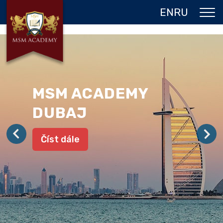
EN
RU
O NÁS
DVOJITÝ DIPLOM
PROGRAMY
MSM ACADEMY
JAZYKOVÉ POBYTY
DUBAJ
GALERIE
Číst dále
REFERENCE
KONTAKT