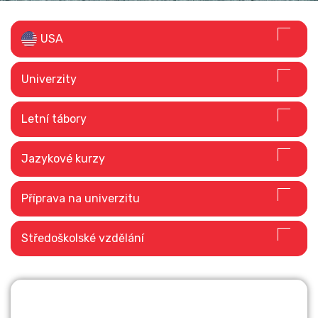
USA
Univerzity
STUDIUM V
Letní tábory
ZAHRANIČÍ
Jazykové kurzy
Číst dále
Příprava na univerzitu
Středoškolské vzdělání