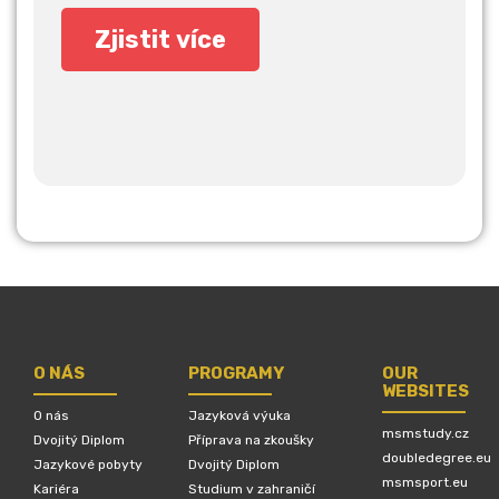
O NÁS
PROGRAMY
OUR
WEBSITES
O nás
Jazyková výuka
msmstudy.cz
Dvojitý Diplom
Příprava na zkoušky
doubledegree.eu
Jazykové pobyty
Dvojitý Diplom
msmsport.eu
Kariéra
Studium v zahraničí