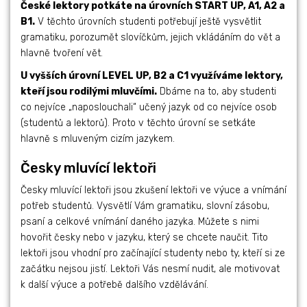
České lektory potkáte na úrovních START UP, A1, A2 a
B1.
V těchto úrovních studenti potřebují ještě vysvětlit
gramatiku, porozumět slovíčkům, jejich vkládáním do vět a
hlavně tvoření vět.
U vyšších úrovní LEVEL UP, B2 a C1 využíváme lektory,
kteří jsou rodilými mluvčími.
Dbáme na to, aby studenti
co nejvíce „naposlouchali“ učený jazyk od co nejvíce osob
(studentů a lektorů). Proto v těchto úrovní se setkáte
hlavně s mluveným cizím jazykem.
Česky mluvící lektoři
Česky mluvící lektoři jsou zkušení lektoři ve výuce a vnímání
potřeb studentů. Vysvětlí Vám gramatiku, slovní zásobu,
psaní a celkové vnímání daného jazyka. Můžete s nimi
hovořit česky nebo v jazyku, který se chcete naučit. Tito
lektoři jsou vhodní pro začínající studenty nebo ty, kteří si ze
začátku nejsou jistí. Lektoři Vás nesmí nudit, ale motivovat
k další výuce a potřebě dalšího vzdělávání.