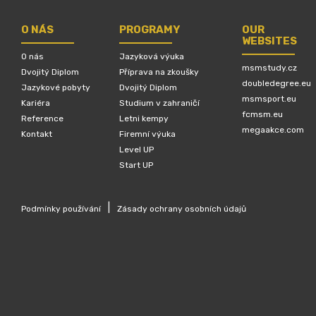
O NÁS
PROGRAMY
OUR
WEBSITES
O nás
Jazyková výuka
msmstudy.cz
Dvojitý Diplom
Příprava na zkoušky
doubledegree.eu
Jazykové pobyty
Dvojitý Diplom
msmsport.eu
Kariéra
Studium v zahraničí
fcmsm.eu
Reference
Letni kempy
megaakce.com
Kontakt
Firemní výuka
Level UP
Start UP
|
Podmínky používání
Zásady ochrany osobních údajů