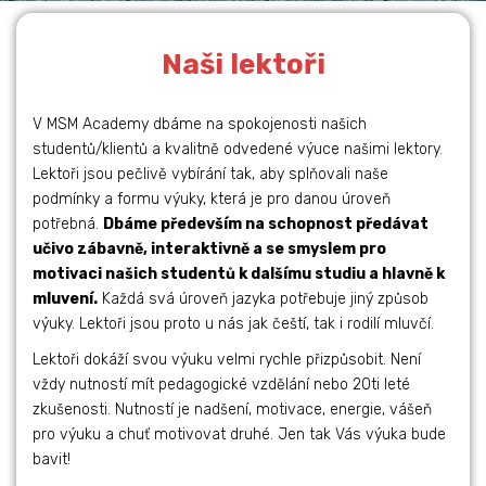
Naši lektoři
V MSM Academy dbáme na spokojenosti našich
studentů/klientů a kvalitně odvedené výuce našimi lektory.
STUDIUM V
Lektoři jsou pečlivě vybírání tak, aby splňovali naše
podmínky a formu výuky, která je pro danou úroveň
ZAHRANIČÍ
potřebná.
Dbáme především na schopnost předávat
učivo zábavně, interaktivně a se smyslem pro
Číst dále
motivaci našich studentů k dalšímu studiu a hlavně k
mluvení.
Každá svá úroveň jazyka potřebuje jiný způsob
výuky. Lektoři jsou proto u nás jak čeští, tak i rodilí mluvčí.
Lektoři dokáží svou výuku velmi rychle přizpůsobit. Není
vždy nutností mít pedagogické vzdělání nebo 20ti leté
zkušenosti. Nutností je nadšení, motivace, energie, vášeň
pro výuku a chuť motivovat druhé. Jen tak Vás výuka bude
bavit!