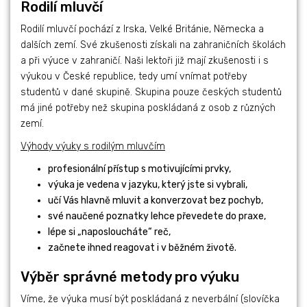
Rodilí mluvčí
Rodilí mluvčí pochází z Irska, Velké Británie, Německa a
dalších zemí. Své zkušenosti získali na zahraničních školách
a při výuce v zahraničí. Naši lektoři již mají zkušenosti i s
výukou v České republice, tedy umí vnímat potřeby
studentů v dané skupině. Skupina pouze českých studentů
má jiné potřeby než skupina poskládaná z osob z různých
zemí.
Výhody výuky s rodilým mluvčím
profesionální přístup s motivujícími prvky,
výuka je vedena v jazyku, který jste si vybrali,
učí Vás hlavně mluvit a konverzovat bez pochyb,
své naučené poznatky lehce převedete do praxe,
lépe si „naposloucháte“ reč,
začnete ihned reagovat i v běžném životě.
Výběr správné metody pro výuku
Víme, že výuka musí být poskládaná z neverbální (slovíčka