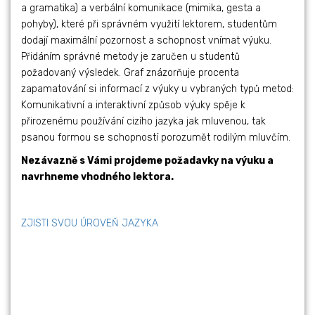
a gramatika) a verbální komunikace (mimika, gesta a
pohyby), které při správném využití lektorem, studentům
dodají maximální pozornost a schopnost vnímat výuku.
Přidáním správné metody je zaručen u studentů
požadovaný výsledek. Graf znázorňuje procenta
zapamatování si informací z výuky u vybraných typů metod:
Komunikativní a interaktivní způsob výuky spěje k
přirozenému používání cizího jazyka jak mluvenou, tak
psanou formou se schopností porozumět rodilým mluvčím.
Nezávazně s Vámi projdeme požadavky na výuku a
navrhneme vhodného lektora.
ZJISTI SVOU ÚROVEŇ JAZYKA