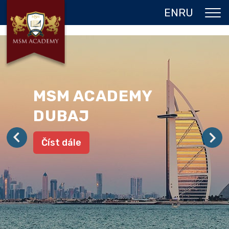
EN
RU
O NÁS
DVOJITÝ DIPLOM
PROGRAMY
MSM ACADEMY
JAZYKOVÉ POBYTY
DUBAJ
GALERIE
Číst dále
REFERENCE
KONTAKT