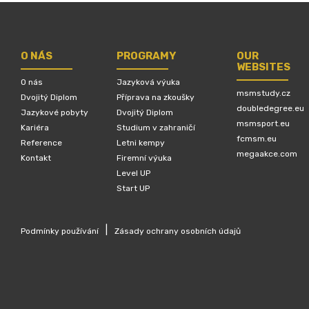
O NÁS
PROGRAMY
OUR
WEBSITES
O nás
Jazyková výuka
msmstudy.cz
Dvojitý Diplom
Příprava na zkoušky
doubledegree.eu
Jazykové pobyty
Dvojitý Diplom
msmsport.eu
Kariéra
Studium v zahraničí
fcmsm.eu
Reference
Letni kempy
megaakce.com
Kontakt
Firemní výuka
Level UP
Start UP
|
Podmínky používání
Zásady ochrany osobních údajů