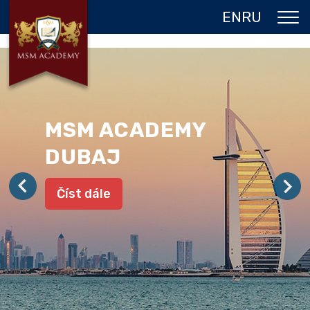
EN
RU
O NÁS
DVOJITÝ DIPLOM
PROGRAMY
MSM ACADEMY
JAZYKOVÉ POBYTY
DUBAJ
GALERIE
Číst dále
REFERENCE
KONTAKT