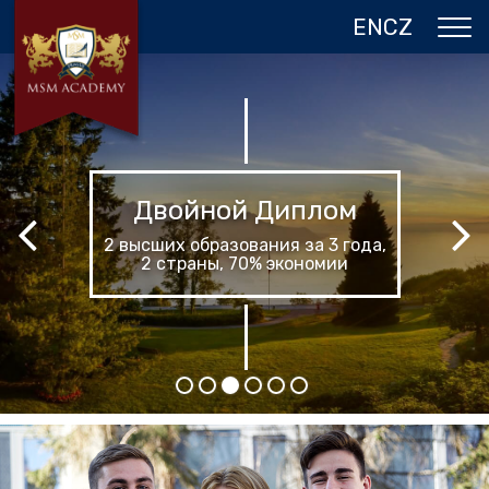
EN
CZ
О НАС
ЧЕХИЯ
ПРОГРАММЫ В ПРАГЕ
Лето в Праге
ОТЗЫВЫ
Лучшее лето в твоей жизни
ГАЛЕРЕЯ
КОНТАКТЫ