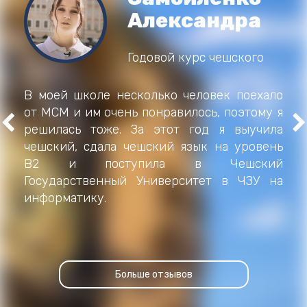
Александра
Годовой курс чешского
В моей школе несколько человек поехало
от МСМ и им очень понравилось, поэтому я
решилась тоже. За этот год я выучила
чешский, сдала чешский язык на уровень
B2 и поступила в Чешский
Государственный Университет в ЧЗУ на
информатику.
Больше отзывов