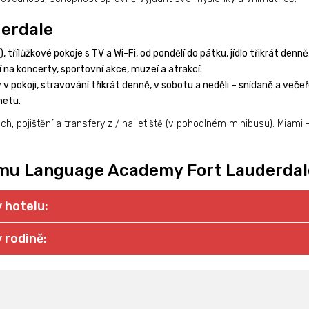
derdale
, třílůžkové pokoje s TV a Wi-Fi, od pondělí do pátku, jídlo třikrát denn
 na koncerty, sportovní akce, muzeí a atrakcí.
y v pokoji, stravování třikrát denně, v sobotu a neděli – snídaně a več
netu.
h, pojištění a transfery z / na letiště (v pohodlném minibusu): Miami 
amu Language Academy Fort Lauderdal
 hotelu:
 rodině: