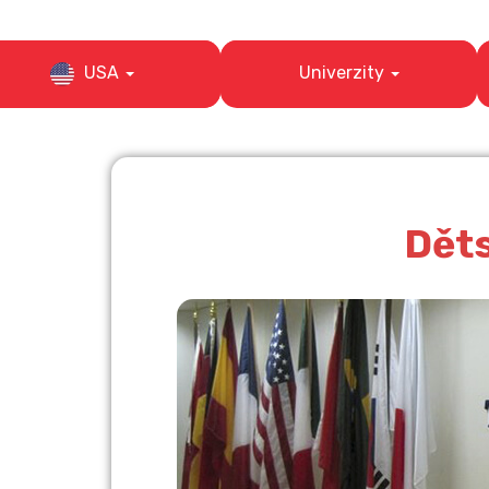
Univerzity
USA
Děts