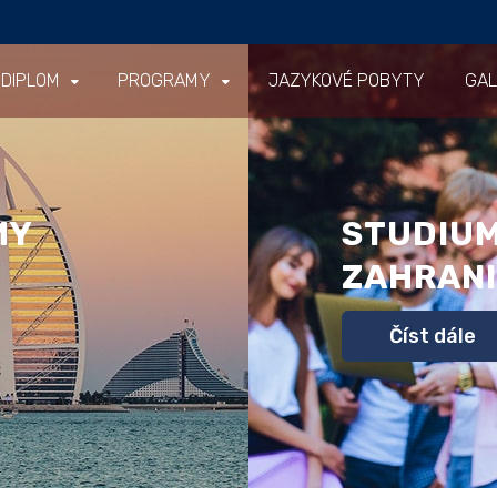
 DIPLOM
PROGRAMY
JAZYKOVÉ POBYTY
GAL
MY
STUDIUM
ZAHRANI
Číst dále