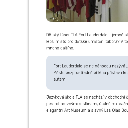
Dětský tábor TLA Fort Lauderdale – jemné s
lepší místo pro dětské umístění tábora? V t
mnoho dalšího.
Fort Lauderdale se ne náhodou nazývá „B
Městu bezprostředně přiléhá přístav i le
autem.
Jazyková škola TLA se nachází v obchodní č
pestrobarevnými rostlinami, útulné rekreačn
elegantní Art Museum a slavný Las Olas Bou