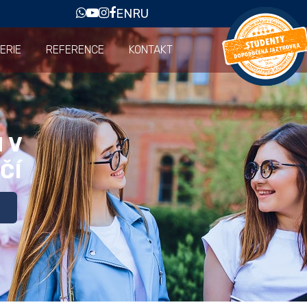
EN
RU
ERIE
REFERENCE
KONTAKT
 V
ČÍ