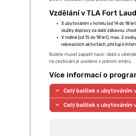
Vzdělání v TLA Fort Lau
S ubytováním v hotelu (od 14 do 18 let)
služby dopravy za další zábavou: chodí
V rodině (od 15 do 18 let), max. 2 osob
rekreačních aktivitách, přístup k Inter
Budete muset zaplatit navíc: oběd o víkendec
na cestování je uvedeno v jednom směru.
Více informací o progr
Celý balíček s ubytováním v
Celý balíček s ubytováním v