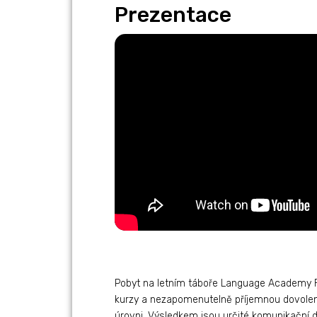
Prezentace
Pobyt na letním táboře Language Academy For
kurzy a nezapomenutelně příjemnou dovoleno
úrovni. Výsledkem jsou určité komunikační 