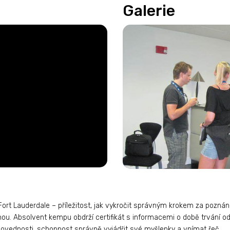
Galerie
t Lauderdale – příležitost, jak vykročit správným krokem za poznáním
u. Absolvent kempu obdrží certifikát s informacemi o době trvání od
dovednosti, schopnost správně vyjádřit své myšlenky a vnímat řeč.