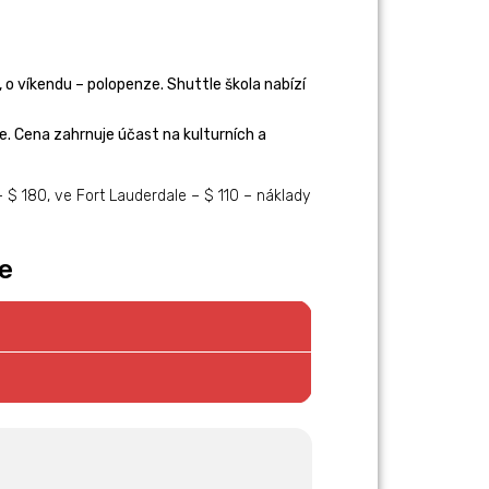
ě, o víkendu – polopenze. Shuttle škola nabízí
eře. Cena zahrnuje účast na kulturních a
– $ 180, ve Fort Lauderdale – $ 110 – náklady
e