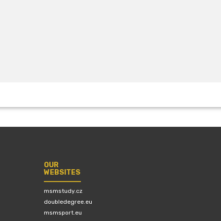
OUR
WEBSITES
msmstudy.cz
doubledegree.eu
msmsport.eu