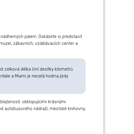
u nádherných palem. Dokážete si představit
 muzeí, zábavních, vzdělávacích center a
 celková délka činí desítky kilometrů.
rdale a Miami je necelá hodina jízdy
laženosti: obklopujícími krásnými
e od autobusového nádraží, městské knihovny,