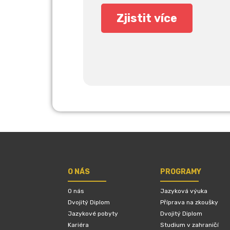
O NÁS
PROGRAMY
O nás
Jazyková výuka
Dvojitý Diplom
Příprava na zkoušky
Jazykové pobyty
Dvojitý Diplom
Kariéra
Studium v zahraničí