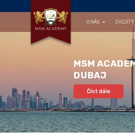
O NÁS
DVOJITÝ
MSM ACADE
DUBAJ
Číst dále