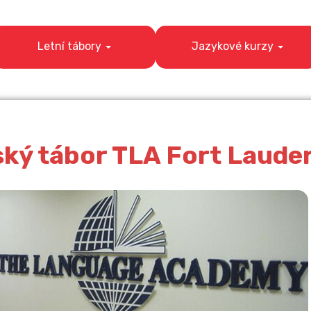
Letní tábory
Jazykové kurzy
ký tábor TLA Fort Laude