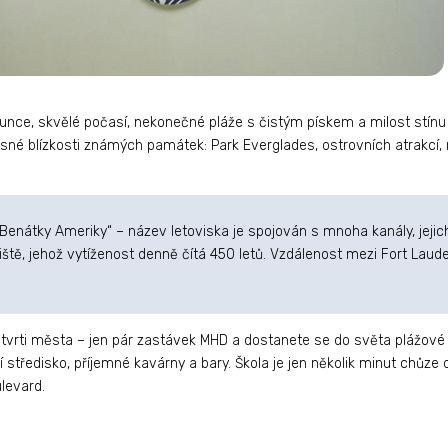
lunce, skvělé počasí, nekonečné pláže s čistým pískem a milost stín
ěsné blízkosti známých památek: Park Everglades, ostrovních atrakcí,
enátky Ameriky“ – název letoviska je spojován s mnoha kanály, jejichž
tiště, jehož vytíženost denně čítá 450 letů. Vzdálenost mezi Fort Laude
tvrti města – jen pár zastávek MHD a dostanete se do světa plážové b
í středisko, příjemné kavárny a bary. Škola je jen několik minut chůz
levard.