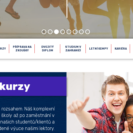
PŘÍPRAVA NA
DVOJITÝ
STUDIUM V
URZY
LETNÍ KEMPY
KARIÉRA
ZKOUŠKY
DIPLOM
ZAHRANIČÍ
 kurzy
m rozsahem. Náš komplexní
 školy až po zaměstnání v
našich studentů/klientů a
dené výuce našimi lektory.