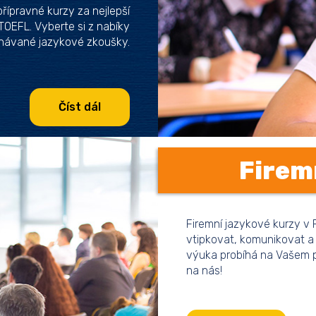
přípravné kurzy za nejlepší
 TOEFL. Vyberte si z nabíky
znávané jazykové zkoušky.
Číst dál
Firem
Firemní jazykové kurzy v 
vtipkovat, komunikovat a 
výuka probíhá na Vašem pr
na nás!