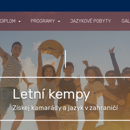
 DIPLOM
PROGRAMY
JAZYKOVÉ POBYTY
GAL
Letní kempy
Získej kamarády a jazyk v zahraničí