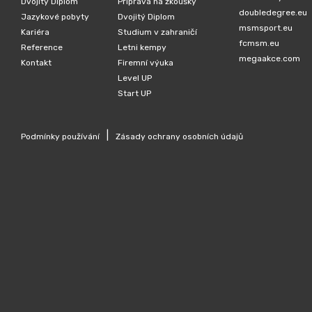
Dvojitý Diplom
Příprava na zkoušky
doubledegree.eu
Jazykové pobyty
Dvojitý Diplom
msmsport.eu
Kariéra
Studium v zahraničí
fcmsm.eu
Reference
Letni kempy
megaakce.com
Kontakt
Firemní výuka
Level UP
Start UP
|
Podmínky používání
Zásady ochrany osobních údajů