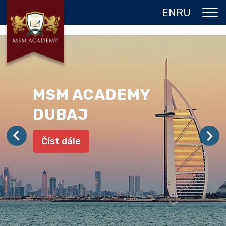
EN
RU
O NÁS
DVOJITÝ DIPLOM
PROGRAMY
MSM ACADEMY
JAZYKOVÉ POBYTY
DUBAJ
GALERIE
Číst dále
REFERENCE
KONTAKT