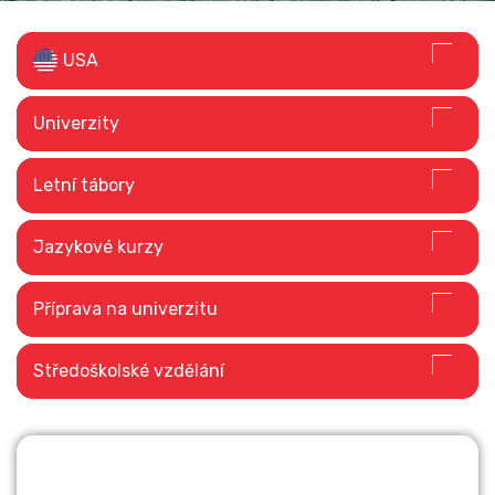
USA
Univerzity
STUDIUM V
Letní tábory
ZAHRANIČÍ
Jazykové kurzy
Číst dále
Příprava na univerzitu
Středoškolské vzdělání