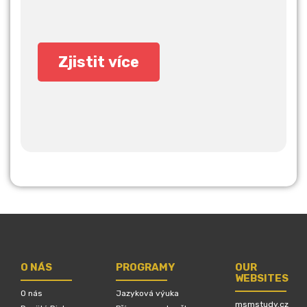
O NÁS
PROGRAMY
OUR
WEBSITES
O nás
Jazyková výuka
msmstudy.cz