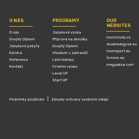
O NÁS
PROGRAMY
OUR
WEBSITES
O nás
Jazyková výuka
msmstudy.cz
Dvojitý Diplom
Příprava na zkoušky
doubledegree.eu
Jazykové pobyty
Dvojitý Diplom
msmsport.eu
Kariéra
Studium v zahraničí
fcmsm.eu
Reference
Letni kempy
megaakce.com
Kontakt
Firemní výuka
Level UP
Start UP
|
Podmínky používání
Zásady ochrany osobních údajů