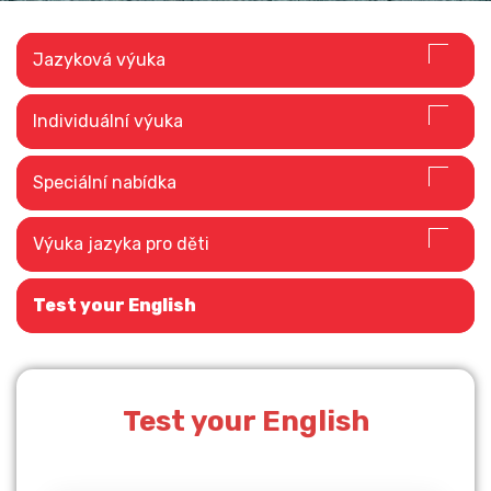
Jazyková výuka
Individuální výuka
STUDIUM V
Speciální nabídka
ZAHRANIČÍ
Výuka jazyka pro děti
Číst dále
Test your English
Test your English