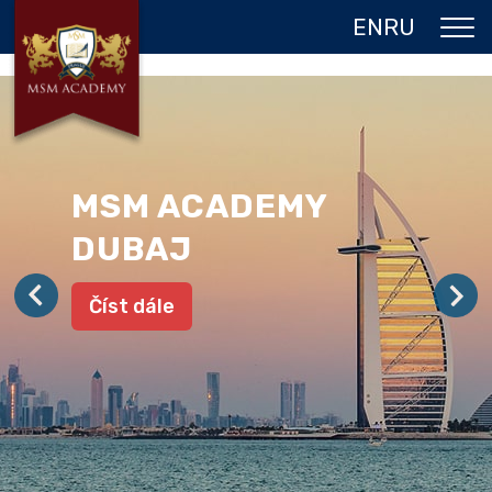
EN
RU
O NÁS
DVOJITÝ DIPLOM
PROGRAMY
MSM ACADEMY
JAZYKOVÉ POBYTY
DUBAJ
GALERIE
Číst dále
REFERENCE
KONTAKT