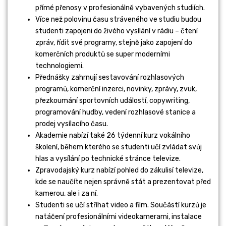
přímé přenosy v profesionálně vybavených studiích.
Více než polovinu času stráveného ve studiu budou
studenti zapojeni do živého vysílání v rádiu – čtení
zpráv, řídit své programy, stejně jako zapojení do
komerčních produktů se super moderními
technologiemi.
Přednášky zahrnují sestavování rozhlasových
programů, komerční inzerci, novinky, zprávy, zvuk,
přezkoumání sportovních událostí, copywriting,
programování hudby, vedení rozhlasové stanice a
prodej vysílacího času.
Akademie nabízí také 26 týdenní kurz vokálního
školení, během kterého se studenti učí zvládat svůj
hlas a vysílání po technické stránce televize.
Zpravodajský kurz nabízí pohled do zákulisí televize,
kde se naučíte nejen správně stát a prezentovat před
kamerou, ale i za ní.
Studenti se učí stříhat video a film. Součástí kurzů je
natáčení profesionálními videokamerami, instalace