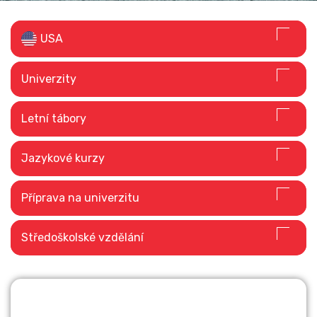
USA
Univerzity
STUDIUM V
Letní tábory
ZAHRANIČÍ
Jazykové kurzy
Číst dále
Příprava na univerzitu
Středoškolské vzdělání