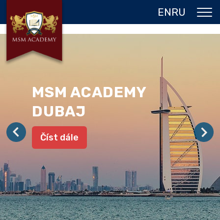
EN
RU
O NÁS
DVOJITÝ DIPLOM
PROGRAMY
MSM ACADEMY
JAZYKOVÉ POBYTY
DUBAJ
GALERIE
Číst dále
REFERENCE
KONTAKT