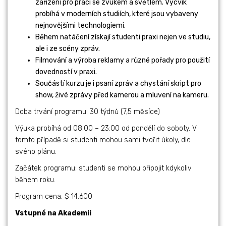
zařízení pro práci se zvukem a světlem. Výcvik
probíhá v moderních studiích, které jsou vybaveny
nejnovějšími technologiemi.
Během natáčení získají studenti praxi nejen ve studiu,
ale i ze scény zpráv.
Filmování a výroba reklamy a různé pořady pro použití
dovedností v praxi.
Součástí kurzu je i psaní zpráv a chystání skript pro
show, živé zprávy před kamerou a mluvení na kameru.
Doba trvání programu: 30 týdnů (7,5 měsíce)
Výuka probíhá od 08:00 – 23:00 od pondělí do soboty. V
tomto případě si studenti mohou sami tvořit úkoly, dle
svého plánu.
Začátek programu: studenti se mohou připojit kdykoliv
během roku.
Program cena: $ 14.600
Vstupné na Akademii