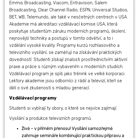
Emmis Broadcasting, Viacom, Entravision, Salem
Broadcasting, Clear Channel Radio, ESPN, Universal Studios,
BET, WB, Telemundo, ale také v nesčetných centrech v USA.
Akademie má akreditaci vzdělávací komise USA, která
poskytuje studentům záruku moderních programů, školení,
nejnovější techniky a postupů v tomto odvětví, a to i
vzdělání vysoké kvality. Programy kurzů rozhlasového a
televizního vysílání, se zaměřují na získávání praktických
dovedností. Studenti získají znalosti prostřednictvím aktivní
praxe a práce s různým vybavením v moderních studiích.
Vzdělávací program je spíš jako trénink ve velké korporaci.
Lektory akademie jsou odborníci z rádií a televizí, kteří se
dělí o své zkušenosti s mladou generací.
Vzdělávací programy
Studenti si vybírají ty obory, o které se nejvíce zajímají:
Vysílání a produkce televizních programů.
Živě – v přímém přenosu! Vysílání samozřejmě
zahrnuje semináře kombinující praktickou přípravu a