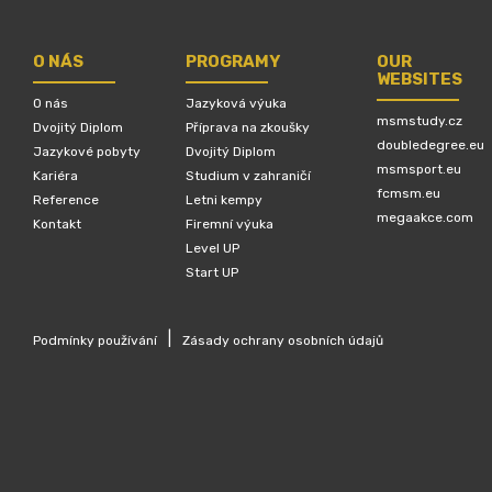
O NÁS
PROGRAMY
OUR
WEBSITES
O nás
Jazyková výuka
msmstudy.cz
Dvojitý Diplom
Příprava na zkoušky
doubledegree.eu
Jazykové pobyty
Dvojitý Diplom
msmsport.eu
Kariéra
Studium v zahraničí
fcmsm.eu
Reference
Letni kempy
megaakce.com
Kontakt
Firemní výuka
Level UP
Start UP
|
Podmínky používání
Zásady ochrany osobních údajů