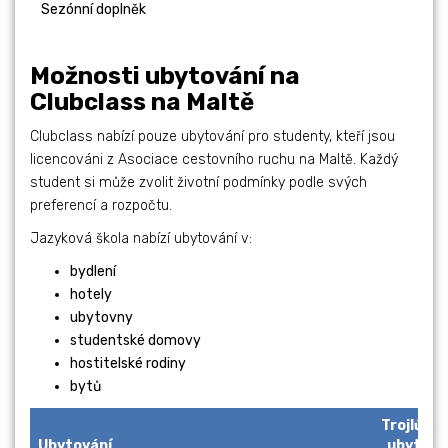
Sezónní doplněk
Bez
Možnosti ubytování na
Clubclass na Maltě
Clubclass nabízí pouze ubytování pro studenty, kteří jsou
licencováni z Asociace cestovního ruchu na Maltě. Každý
student si může zvolit životní podmínky podle svých
preferencí a rozpočtu.
Jazyková škola nabízí ubytování v:
bydlení
hotely
ubytovny
studentské domovy
hostitelské rodiny
bytů
Trojlůžk
Ubytování
ubytová