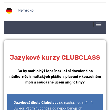
Německo
Toggle
naviga
Jazykové kurzy CLUBCLASS
Co by mohlo být lepší než letní dovolená na
nádherných maltských plážích, plavání v kouzelném
moři a současné učení angličtiny?
Jazyková škola Clubclass
se nachází ve městě
Swieqi. Pět minut chůze od nejoblíbenějších