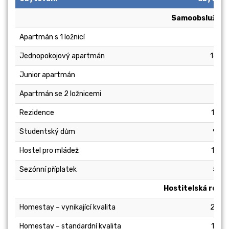
Samoobslužný
Apartmán s 1 ložnicí
Jednopokojový apartmán
140
Junior apartmán
Apartmán se 2 ložnicemi
Rezidence
110
Studentský dům
95
Hostel pro mládež
105
Sezónní příplatek
50
Hostitelská rodin
Homestay – vynikající kvalita
200
Homestay – standardní kvalita
160