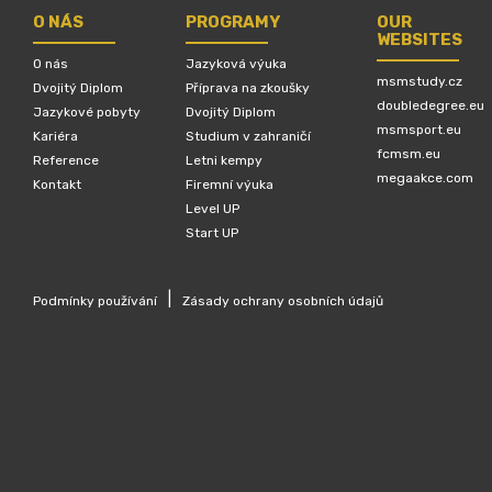
O NÁS
PROGRAMY
OUR
WEBSITES
O nás
Jazyková výuka
msmstudy.cz
Dvojitý Diplom
Příprava na zkoušky
doubledegree.eu
Jazykové pobyty
Dvojitý Diplom
msmsport.eu
Kariéra
Studium v zahraničí
fcmsm.eu
Reference
Letni kempy
megaakce.com
Kontakt
Firemní výuka
Level UP
Start UP
|
Podmínky používání
Zásady ochrany osobních údajů