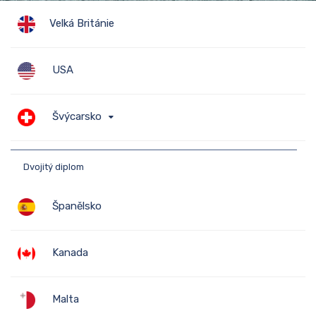
Velká Británie
USA
STUDIUM V
Švýcarsko
ZAHRANIČÍ
Dvojitý diplom
Číst dále
Španělsko
Kanada
Malta