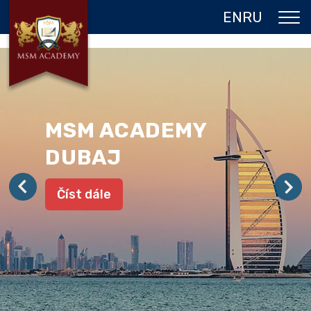
EN
RU
O NÁS
DVOJITÝ DIPLOM
PROGRAMY
MSM ACADEMY
JAZYKOVÉ POBYTY
DUBAJ
GALERIE
Číst dále
REFERENCE
KONTAKT