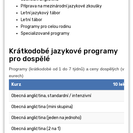
Příprava na mezinárodní jazykové zkoušky
Letní jazykový tábor
Letní tábor
Programy pro celou rodinu
Specializované programy
Krátkodobé jazykové programy
pro dospělé
Programy (krátkodobé od 1 do 7 týdnů) a ceny dospělých (v
eurech)
Kurz
10 lekcí 
Obecná angličtina, standardní / intenzivní
Obecná angličtina (mini skupina)
Obecná angličtina (jeden na jednoho)
230
Obecná angličtina (2 na 1)