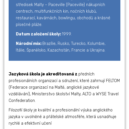
středisek Malty – Paceville (Paceville) nákupních
centrech, multifunkčních kin, nočních klubů,
restaurací, kavárnách, bowlingu, obchodů a krásné
písečné pláže.
Datum založení školy:
1999.
Národní mix:
Brazílie, Rusko, Turecko, Kolumbie,
Itálie, Španělsko, Kazachstán, Francie a Ukrajina.
Jazyková škola je akreditovaná z
předních
profesionálních organizací a sdružení, které zahrnují FELTOM
(Federace organizací na Maltě, anglické jazykové
vzdělávání), Ministerstvo školství Malty, ALTO a WYSE Travel
Confederation.
Filozofií školy je kvalitní a profesionální výuka anglického
jazyka v uvolněné a přátelské atmosféře, která usnadňuje
rychlé a efektivní učení