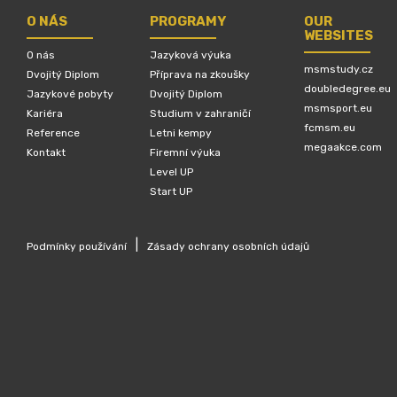
O NÁS
PROGRAMY
OUR
WEBSITES
O nás
Jazyková výuka
msmstudy.cz
Dvojitý Diplom
Příprava na zkoušky
doubledegree.eu
Jazykové pobyty
Dvojitý Diplom
msmsport.eu
Kariéra
Studium v zahraničí
fcmsm.eu
Reference
Letni kempy
megaakce.com
Kontakt
Firemní výuka
Level UP
Start UP
|
Podmínky používání
Zásady ochrany osobních údajů