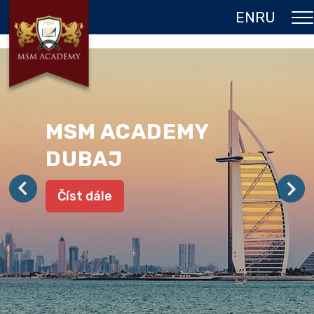
EN
RU
O NÁS
DVOJITÝ DIPLOM
PROGRAMY
MSM ACADEMY
JAZYKOVÉ POBYTY
DUBAJ
GALERIE
Číst dále
REFERENCE
KONTAKT