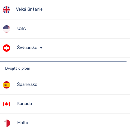
Velká Británie
USA
STUDIUM V
Švýcarsko
ZAHRANIČÍ
Dvojitý diplom
Číst dále
Španělsko
Kanada
Malta