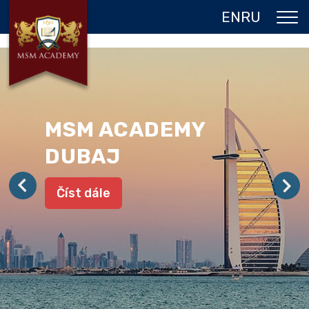
EN
RU
O NÁS
DVOJITÝ DIPLOM
PROGRAMY
MSM ACADEMY
JAZYKOVÉ POBYTY
DUBAJ
GALERIE
Číst dále
REFERENCE
KONTAKT