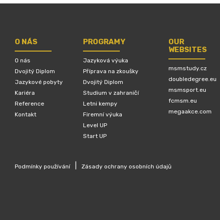
O NÁS
PROGRAMY
OUR
WEBSITES
O nás
Jazyková výuka
msmstudy.cz
Dvojitý Diplom
Příprava na zkoušky
doubledegree.eu
Jazykové pobyty
Dvojitý Diplom
msmsport.eu
Kariéra
Studium v zahraničí
fcmsm.eu
Reference
Letni kempy
megaakce.com
Kontakt
Firemní výuka
Level UP
Start UP
|
Podmínky používání
Zásady ochrany osobních údajů