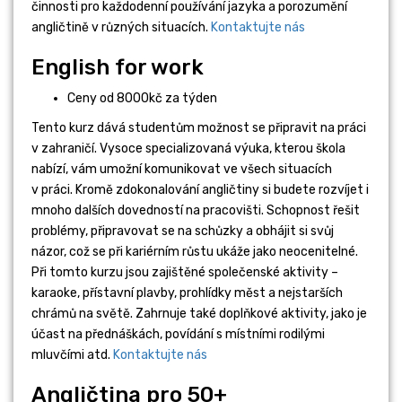
činnosti pro každodenní používání jazyka a porozumění
angličtině v různých situacích.
Kontaktujte nás
English for work
Ceny od 8000kč za týden
Tento kurz dává studentům možnost se připravit na práci
v zahraničí. Vysoce specializovaná výuka, kterou škola
nabízí, vám umožní komunikovat ve všech situacích
v práci. Kromě zdokonalování angličtiny si budete rozvíjet i
mnoho dalších dovedností na pracovišti. Schopnost řešit
problémy, připravovat se na schůzky a obhájit si svůj
názor, což se při kariérním růstu ukáže jako neocenitelné.
Při tomto kurzu jsou zajištěné společenské aktivity –
karaoke, přístavní plavby, prohlídky měst a nejstarších
chrámů na světě. Zahrnuje také doplňkové aktivity, jako je
účast na přednáškách, povídání s místními rodilými
mluvčími atd.
Kontaktujte nás
Angličtina pro 50+