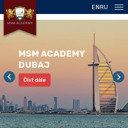
EN
RU
O NÁS
DVOJITÝ DIPLOM
PROGRAMY
MSM ACADEMY
JAZYKOVÉ POBYTY
DUBAJ
GALERIE
Číst dále
REFERENCE
KONTAKT