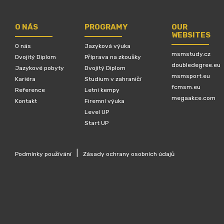
O NÁS
PROGRAMY
OUR
WEBSITES
O nás
Jazyková výuka
msmstudy.cz
Dvojitý Diplom
Příprava na zkoušky
doubledegree.eu
Jazykové pobyty
Dvojitý Diplom
msmsport.eu
Kariéra
Studium v zahraničí
fcmsm.eu
Reference
Letni kempy
megaakce.com
Kontakt
Firemní výuka
Level UP
Start UP
|
Podmínky používání
Zásady ochrany osobních údajů