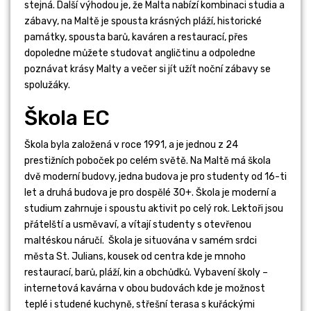
stejná. Další výhodou je, že Malta nabízí kombinaci studia a
zábavy, na Maltě je spousta krásných pláží, historické
památky, spousta barů, kaváren a restaurací, přes
dopoledne můžete studovat angličtinu a odpoledne
poznávat krásy Malty a večer si jít užít noční zábavy se
spolužáky.
Škola EC
Škola byla založená v roce 1991, a je jednou z 24
prestižních poboček po celém světě. Na Maltě má škola
dvě moderní budovy, jedna budova je pro studenty od 16-ti
let a druhá budova je pro dospělé 30+. Škola je moderní a
studium zahrnuje i spoustu aktivit po celý rok. Lektoři jsou
přátelští a usměvaví, a vítají studenty s otevřenou
maltéskou náručí. Škola je situována v samém srdci
města St. Julians, kousek od centra kde je mnoho
restaurací, barů, pláží, kin a obchůdků. Vybavení školy –
internetová kavárna v obou budovách kde je možnost
teplé i studené kuchyně, střešní terasa s kuřáckými