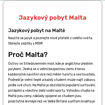
Jazykový pobyt Malta
Jazykový pobyt na Maltě
STUDIUM V
Naučte se jazyk a poznejte nové přátelé z celého světa.
Sbírejte zážitky s MSM!
ZAHRANIČÍ
Proč Malta?
Číst dále
Ostrov ve Středozemním moři, kde je angličtina úředním
jazykem. Jedná se o velmi bezpečnou zemi, kterou
každoročně navštíví více než milión turistů a cestovatelů.
Podnebí je velmi teplé a každý student může najít zábavu
podle své chuti. Na Maltě je obzvláště populární surfování,
potápění a všechny další vodní sporty. Výhodou studia na
Maltě jsou ceny, náklady spojené se studiem jsou
podstatně levnější než ve Velké Británii a přitom kvalita je