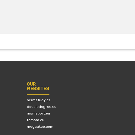
OUR
WEBSITES
msmstudy.cz
doubledegree.eu
msmsport.eu
fcmsm.eu
megaakce.com