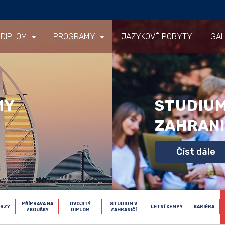
 DIPLOM
PROGRAMY
JAZYKOVÉ POBYTY
GAL
MY
STUDIUM
ZAHRANI
Číst dále
PŘÍPRAVA NA
DVOJITÝ
STUDIUM V
URZY
LETNÍ KEMPY
KARIÉRA
ZKOUŠKY
DIPLOM
ZAHRANIČÍ