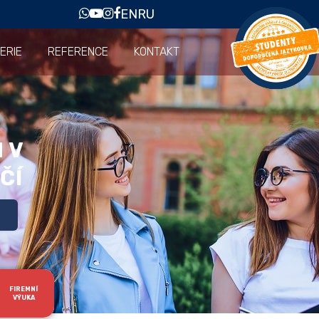
EN
RU
ERIE
REFERENCE
KONTAKT
 V
ČÍ
FIREMNÍ
VÝUKA