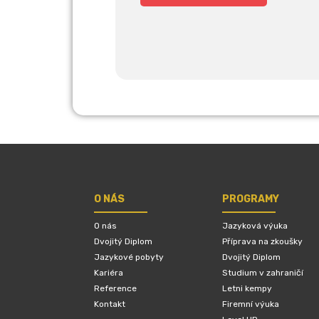
O NÁS
PROGRAMY
O nás
Jazyková výuka
Dvojitý Diplom
Příprava na zkoušky
Jazykové pobyty
Dvojitý Diplom
Kariéra
Studium v zahraničí
Reference
Letni kempy
Kontakt
Firemní výuka