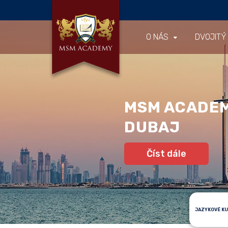
O NÁS
DVOJITÝ
MSM ACADE
DUBAJ
Číst dále
JAZYKOVÉ K