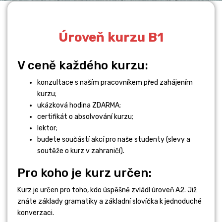
Úroveň kurzu B1
V ceně každého kurzu:
STUDIUM V
konzultace s naším pracovníkem před zahájením
ZAHRANIČÍ
kurzu;
ukázková hodina ZDARMA;
certifikát o absolvování kurzu;
Číst dále
lektor;
budete součástí akcí pro naše studenty (slevy a
soutěže o kurz v zahraničí).
Pro koho je kurz určen:
Kurz je určen pro toho, kdo úspěšně zvládl úroveň A2. Již
znáte základy gramatiky a základní slovíčka k jednoduché
konverzaci.