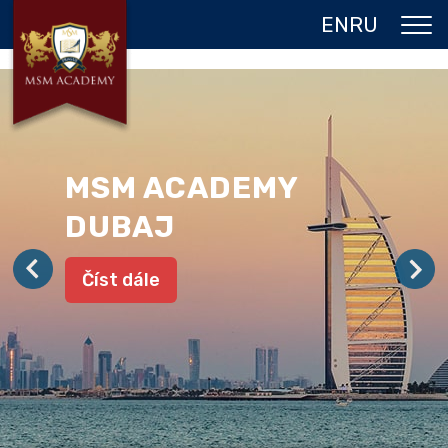
EN
RU
O NÁS
DVOJITÝ DIPLOM
PROGRAMY
MSM ACADEMY
JAZYKOVÉ POBYTY
DUBAJ
GALERIE
Číst dále
REFERENCE
KONTAKT