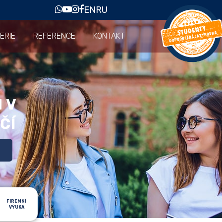
EN
RU
ERIE
REFERENCE
KONTAKT
 V
ČÍ
FIREMNÍ
VÝUKA