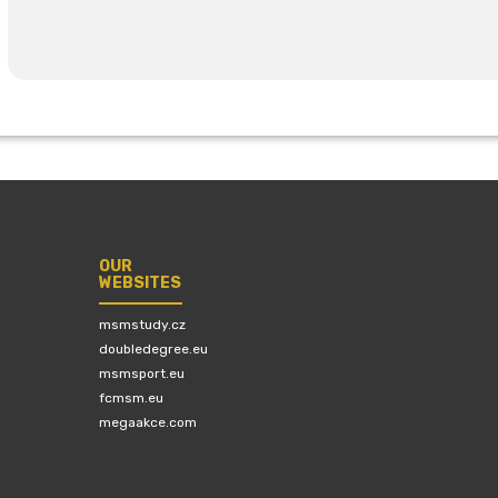
OUR
WEBSITES
msmstudy.cz
doubledegree.eu
msmsport.eu
fcmsm.eu
megaakce.com