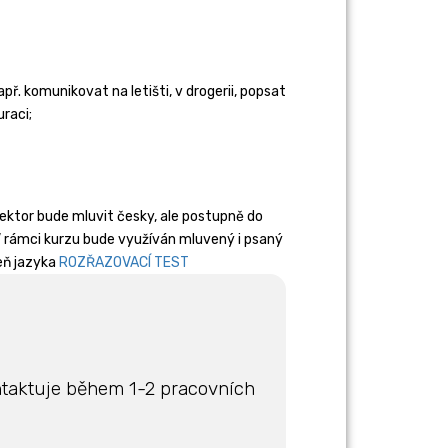
ř. komunikovat na letišti, v drogerii, popsat
uraci;
ektor bude mluvit česky, ale postupně do
. V rámci kurzu bude využíván mluvený i psaný
eň jazyka
ROZŘAZOVACÍ TEST
ntaktuje během 1-2 pracovních