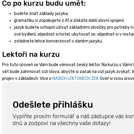
Co po kurzu budu umět:
budete znát základy jazyka;
gramatiku si zopakujete z A1 a získáte další slovní spojení;
jazyk budete schopni užívat základními slovíčky pro potřeby nap
své bydlení, objednat si hotel, ubytovat se, objednat si v resta
zvládnete lehce konverzovat v daném jazyku.
Lektoři na kurzu
Pro tuto úroveň se Vám bude věnovat český lektor. Na kurzu s Vámi l
vět bude zahrnovat cizí slova, abyste si začali na cizí jazyk zvykat
projev v základech. Více o
NAŠICH LEKTORECH ZDE
Ověř si svou úrov
Odešlete přihlášku
Vyplňte prosím formulář a náš zástupce vás ko
dnů a zodpoví na všechny vaše dotazy!