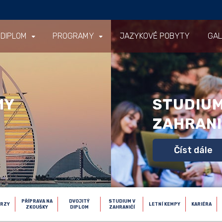
 DIPLOM
PROGRAMY
JAZYKOVÉ POBYTY
GAL
MY
STUDIUM
ZAHRANI
Číst dále
PŘÍPRAVA NA
DVOJITÝ
STUDIUM V
URZY
LETNÍ KEMPY
KARIÉRA
ZKOUŠKY
DIPLOM
ZAHRANIČÍ