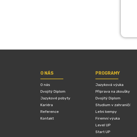
O NÁS
PROGRAMY
O nás
Jazyková výuka
Dvojitý Diplom
Příprava na zkoušky
Jazykové pobyty
Dvojitý Diplom
Kariéra
Studium v zahraničí
Reference
Letni kempy
Kontakt
Firemní výuka
Level UP
Start UP