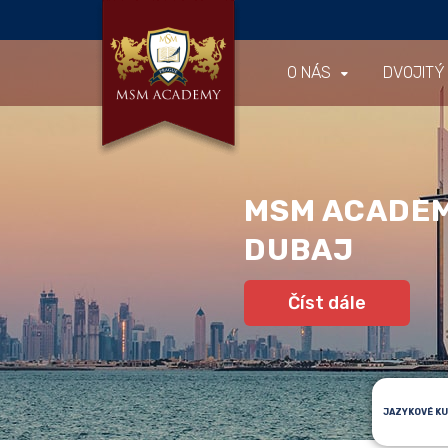
O NÁS
DVOJITÝ
MSM ACADE
DUBAJ
Číst dále
JAZYKOVÉ K