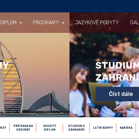
 DIPLOM
PROGRAMY
JAZYKOVÉ POBYTY
GAL
MY
STUDIUM
ZAHRANI
Číst dále
PŘÍPRAVA NA
DVOJITÝ
STUDIUM V
URZY
LETNÍ KEMPY
KARIÉRA
ZKOUŠKY
DIPLOM
ZAHRANIČÍ