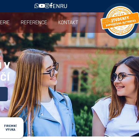
EN
RU
ERIE
REFERENCE
KONTAKT
 V
ČÍ
FIREMNÍ
VÝUKA