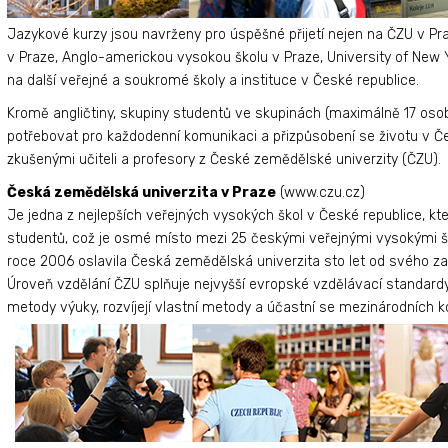
Jazykové kurzy jsou navrženy pro úspěšné přijetí nejen na ČZU v Pr
v Praze, Anglo-americkou vysokou školu v Praze, University of New Y
na další veřejné a soukromé školy a instituce v České republice.
Kromě angličtiny, skupiny studentů ve skupinách (maximálně 17 osob)
potřebovat pro každodenní komunikaci a přizpůsobení se životu v Če
zkušenými učiteli a profesory z České zemědělské univerzity (ČZU).
Česká zemědělská univerzita v Praze
(www.czu.cz)
Je jedna z nejlepších veřejných vysokých škol v České republice, k
studentů, což je osmé místo mezi 25 českými veřejnými vysokými ško
roce 2006 oslavila Česká zemědělská univerzita sto let od svého zal
Úroveň vzdělání ČZU splňuje nejvyšší evropské vzdělávací standardy. 
metody výuky, rozvíjejí vlastní metody a účastní se mezinárodních k