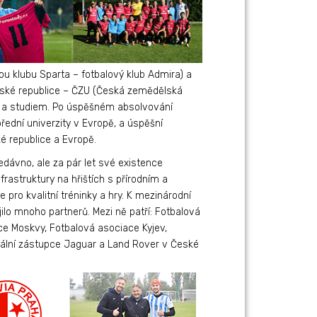
ou klubu Sparta – fotbalový klub Admira) a
v České republice – ČZU (Česká zemědělská
m a studiem. Po úspěšném absolvování
ední univerzity v Evropě, a úspěšní
é republice a Evropě.
edávno, ale za pár let své existence
nfrastruktury na hřištích s přírodním a
 pro kvalitní tréninky a hry. K mezinárodní
ilo mnoho partnerů. Mezi ně patří: Fotbalová
ce Moskvy, Fotbalová asociace Kyjev,
iciální zástupce Jaguar a Land Rover v České