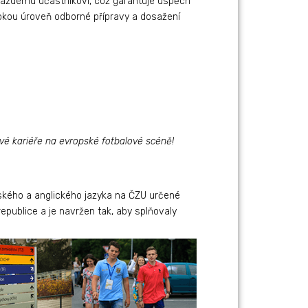
každému účastníkovi, což garantuje úspěch
ysokou úroveň odborné přípravy a dosažení
ové kariéře na evropské fotbalové scéně!
kého a anglického jazyka na ČZU určené
republice a je navržen tak, aby splňovaly