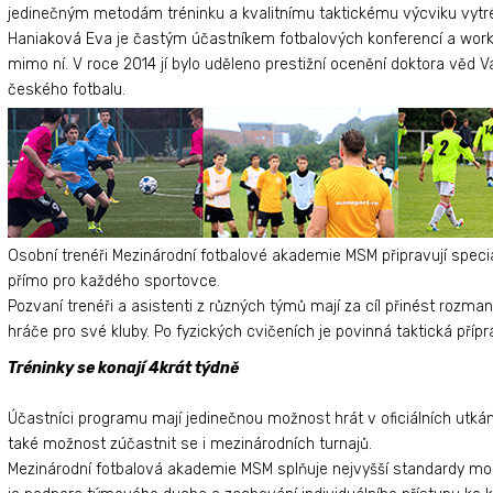
jedinečným metodám tréninku a kvalitnímu taktickému výcviku vytré
Haniaková Eva je častým účastníkem fotbalových konferencí a works
mimo ní. V roce 2014 jí bylo uděleno prestižní ocenění doktora věd Vá
českého fotbalu.
Osobní trenéři Mezinárodní fotbalové akademie MSM připravují speciá
přímo pro každého sportovce.
Pozvaní trenéři a asistenti z různých týmů mají za cíl přinést rozmani
hráče pro své kluby. Po fyzických cvičeních je povinná taktická přípr
Tréninky se konají 4krát týdně
Účastníci programu mají jedinečnou možnost hrát v oficiálních utkání
také možnost zúčastnit se i mezinárodních turnajů.
Mezinárodní fotbalová akademie MSM splňuje nejvyšší standardy m