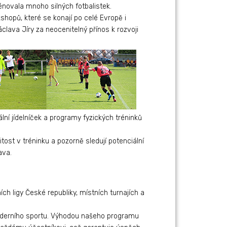
novala mnoho silných fotbalistek.
hopů, které se konají po celé Evropě i
clava Jíry za neocenitelný přínos k rozvoji
lní jídelníček a programy fyzických tréninků
tost v tréninku a pozorně sledují potenciální
ava.
ch ligy České republiky, místních turnajích a
oderního sportu. Výhodou našeho programu