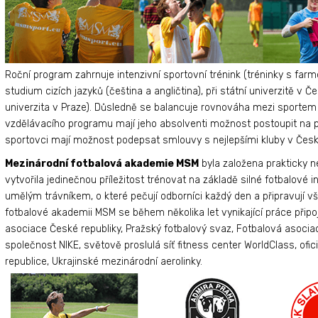
Roční program zahrnuje intenzivní sportovní trénink (tréninky s farm
studium cizích jazyků (čeština a angličtina), při státní univerzitě 
univerzita v Praze). Důsledně se balancuje rovnováha mezi sporte
vzdělávacího programu mají jeho absolventi možnost postoupit na př
sportovci mají možnost podepsat smlouvy s nejlepšími kluby v Česk
Mezinárodní fotbalová akademie MSM
byla založena prakticky n
vytvořila jedinečnou příležitost trénovat na základě silné fotbalové i
umělým trávníkem, o které pečují odborníci každý den a připravují vše
fotbalové akademii MSM se během několika let vynikající práce připoj
asociace České republiky, Pražský fotbalový svaz, Fotbalová asocia
společnost NIKE, světově proslulá síť fitness center WorldClass, of
republice, Ukrajinské mezinárodní aerolinky.