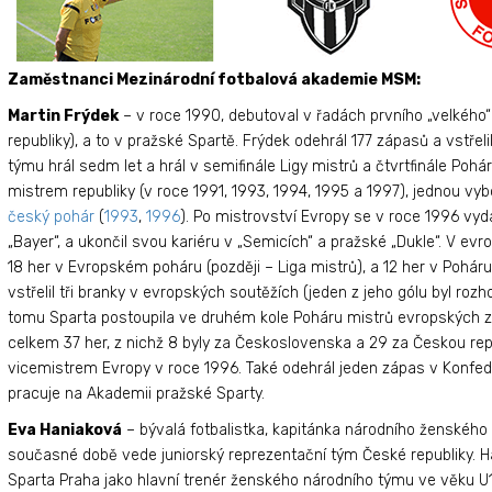
Zaměstnanci Mezinárodní fotbalová akademie MSM:
Martin Frýdek
– v roce 1990, debutoval v řadách prvního „velkého
republiky), a to v pražské Spartě. Frýdek odehrál 177 zápasů a vstřel
týmu hrál sedm let a hrál v semifinále Ligy mistrů a čtvrtfinále Pohá
mistrem republiky (v roce 1991, 1993, 1994, 1995 a 1997), jednou vy
český pohár
(
1993
,
1996
). Po mistrovství Evropy se v roce 1996 v
„Bayer“, a ukončil svou kariéru v „Semicích“ a pražské „Dukle“. V evr
18 her v Evropském poháru (později – Liga mistrů), a 12 her v Pohá
vstřelil tři branky v evropských soutěžích (jeden z jeho gólu byl rozh
tomu Sparta postoupila ve druhém kole Poháru mistrů evropských z
celkem 37 her, z nichž 8 byly za Československa a 29 za Českou repub
vicemistrem Evropy v roce 1996. Také odehrál jeden zápas v Konfed
pracuje na Akademii pražské Sparty.
Eva Haniaková
– bývalá fotbalistka, kapitánka národního ženského
současné době vede juniorský reprezentační tým České republiky. 
Sparta Praha jako hlavní trenér ženského národního týmu ve věku U17,