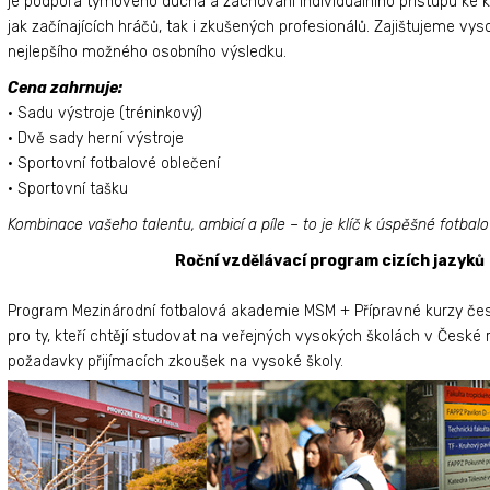
je podpora týmového ducha a zachování individuálního přístupu ke 
jak začínajících hráčů, tak i zkušených profesionálů. Zajištujeme v
nejlepšího možného osobního výsledku.
Cena zahrnuje:
• Sadu výstroje (tréninkový)
• Dvě sady herní výstroje
• Sportovní fotbalové oblečení
• Sportovní tašku
Kombinace vašeho talentu, ambicí a píle – to je klíč k úspěšné fotbal
Roční vzdělávací program cizích jazyků
Program Mezinárodní fotbalová akademie MSM + Přípravné kurzy čes
pro ty, kteří chtějí studovat na veřejných vysokých školách v České 
požadavky přijímacích zkoušek na vysoké školy.