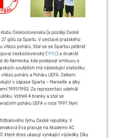
“ klubu Československa (a později České
il 27 gólů za Spartu. V sestavě pražského
ru vítězů pohárů. Stal se se Spartou pětkrát
bojoval československý (
1992
) a dvakrát
ydal do Německa, kde podepsal smlouvu s
opských soutěžích má následující statistiku:
ru vítězů pohárů a Poháru UEFA. Celkem
odující v zápase Sparta – Marseille a díky
emí 1991/1992. Za reprezentaci odehrál
liku. Vstřelil 4 branky a stal se
eračním poháru UEFA v roce 1997. Nyní
 fotbalového týmu České republiky. V
Haniaková Eva pracuje na Akademii AC
 které dnes ukazují vynikající výsledky. Díky