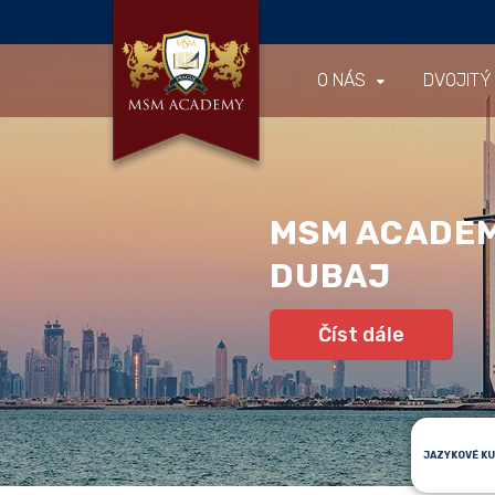
O NÁS
DVOJITÝ
MSM ACADE
DUBAJ
Číst dále
JAZYKOVÉ K