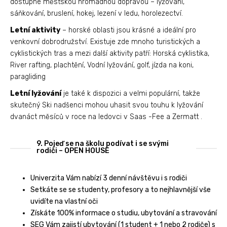
dostupné městskou hromadnou dopravou – lyžování,
sáňkování, bruslení, hokej, lezení v ledu, horolezectví.
Letní aktivity
– horské oblasti jsou krásné a ideální pro
venkovní dobrodružství. Existuje zde mnoho turistických a
cyklistických tras a mezi další aktivity patří: Horská cyklistika,
River rafting, plachtění, Vodní lyžování, golf, jízda na koni,
paragliding
Letní lyžování
je také k dispozici a velmi populární, takže
skutečný Ski nadšenci mohou uhasit svou touhu k lyžování
dvanáct měsíců v roce na ledovci v Saas -Fee a Zermatt .
9. Pojeď se na školu podívat i se svými
rodiči – OPEN HOUSE
Univerzita Vám nabízí 3 denní návštěvu i s rodiči
Setkáte se se studenty, profesory a to nejhlavnější vše
uvidíte na vlastní oči
Získáte 100% informace o studiu, ubytování a stravování
SEG Vám zajistí ubytování (1 student + 1 nebo 2 rodiče) s