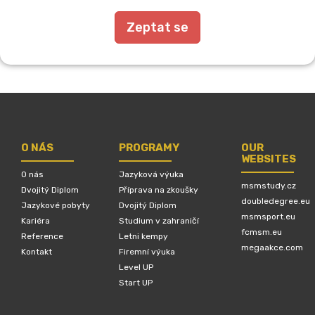
Zeptat se
O NÁS
PROGRAMY
OUR
WEBSITES
O nás
Jazyková výuka
msmstudy.cz
Dvojitý Diplom
Příprava na zkoušky
doubledegree.eu
Jazykové pobyty
Dvojitý Diplom
msmsport.eu
Kariéra
Studium v zahraničí
fcmsm.eu
Reference
Letni kempy
megaakce.com
Kontakt
Firemní výuka
Level UP
Start UP