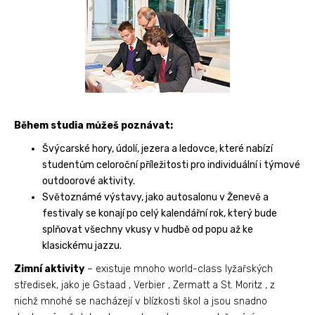
Během studia můžeš poznávat:
Švýcarské hory, údolí, jezera a ledovce, které nabízí
studentům celoroční příležitosti pro individuální i týmové
outdoorové aktivity.
Světoznámé výstavy, jako autosalonu v Ženevě a
festivaly se konají po celý kalendářní rok, který bude
splňovat všechny vkusy v hudbě od popu až ke
klasickému jazzu.
Zimní aktivity
– existuje mnoho world-class lyžařských
středisek, jako je Gstaad , Verbier , Zermatt a St. Moritz , z
nichž mnohé se nacházejí v blízkosti škol a jsou snadno