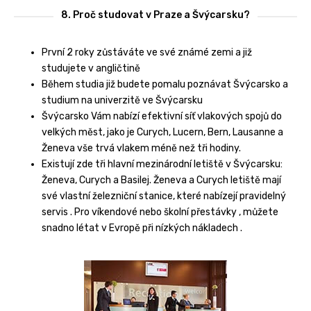
8. Proč studovat v Praze a Švýcarsku?
První 2 roky zůstáváte ve své známé zemi a již
studujete v angličtině
Během studia již budete pomalu poznávat Švýcarsko a
studium na univerzitě ve Švýcarsku
Švýcarsko Vám nabízí efektivní síť vlakových spojů do
velkých měst, jako je Curych, Lucern, Bern, Lausanne a
Ženeva vše trvá vlakem méně než tři hodiny.
Existují zde tři hlavní mezinárodní letiště v Švýcarsku:
Ženeva, Curych a Basilej. Ženeva a Curych letiště mají
své vlastní železniční stanice, které nabízejí pravidelný
servis . Pro víkendové nebo školní přestávky , můžete
snadno létat v Evropě při nízkých nákladech .