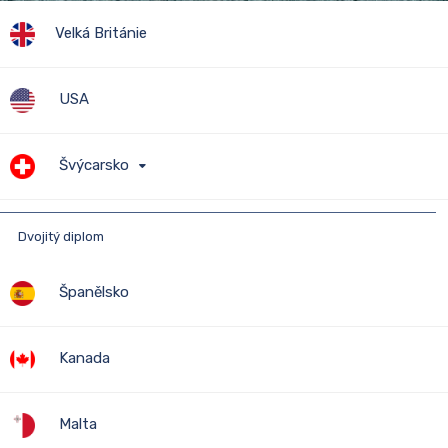
Velká Británie
USA
STUDIUM V
Švýcarsko
ZAHRANIČÍ
Dvojitý diplom
Číst dále
Španělsko
Kanada
Malta