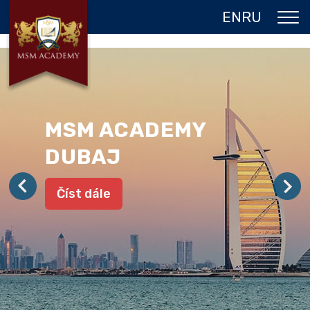
EN
RU
O NÁS
DVOJITÝ DIPLOM
PROGRAMY
MSM ACADEMY
JAZYKOVÉ POBYTY
DUBAJ
GALERIE
Číst dále
REFERENCE
KONTAKT