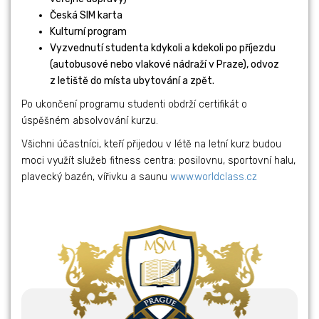
Česká SIM karta
Kulturní program
Vyzvednutí studenta kdykoli a kdekoli po příjezdu
(autobusové nebo vlakové nádraží v Praze), odvoz
z letiště do místa ubytování a zpět.
Po ukončení programu studenti obdrží certifikát o
úspěšném absolvování kurzu.
Všichni účastníci, kteří přijedou v létě na letní kurz budou
moci využít služeb fitness centra: posilovnu, sportovní halu,
plavecký bazén, vířivku a saunu
www.worldclass.cz