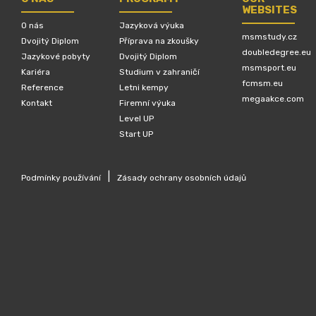
WEBSITES
O nás
Jazyková výuka
msmstudy.cz
Dvojitý Diplom
Příprava na zkoušky
doubledegree.eu
Jazykové pobyty
Dvojitý Diplom
msmsport.eu
Kariéra
Studium v zahraničí
fcmsm.eu
Reference
Letni kempy
megaakce.com
Kontakt
Firemní výuka
Level UP
Start UP
|
Podmínky používání
Zásady ochrany osobních údajů