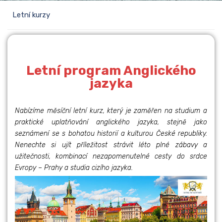
Letní kurzy
Letní program Anglického
STUDIUM V
jazyka
ZAHRANIČÍ
Nabízíme měsíční letní kurz, který je zaměřen na studium a
praktické uplatňování anglického jazyka, stejně jako
Číst dále
seznámení se s bohatou historií a kulturou České republiky.
Nenechte si ujít příležitost strávit léto plné zábavy a
užitečnosti, kombinací nezapomenutelné cesty do srdce
Evropy – Prahy a studia cizího jazyka.