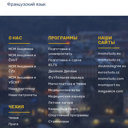
Французский язык
О НАС
ПРОГРАММЫ
НАШИ
САЙТЫ
МСМ Академия
Подготовка к
msmstudy.eu
университету
МСМ Академия и
msmstudy.cz
ČVUT
Подготовка и сдача
IELTS
doubledegree.eu
МСМ Академия и
ČZU
Двойной Диплом
eurostudy.cz
МСМ Академия и
Футбольная карьера
msmstudy.com
VŠCHT
Магистратура в Чехии
msmsport.eu
Наши партнеры
Медицинские вузы
megaakce.com
Наши патронаты
Медицинская карьера
Летние лагеря
ЧЕХИЯ
Каникулы в Праге
Спортивные программы
Чехия
Стажировки
Прага