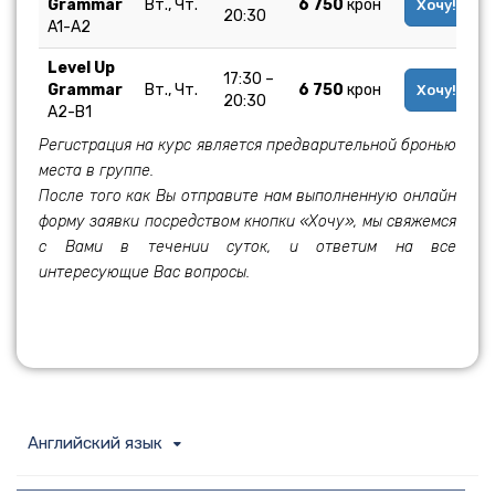
Grammar
Вт., Чт.
6 750
крон
Хочу!
20:30
A1-A2
Level Up
17:30 –
Grammar
Вт., Чт.
6 750
крон
Хочу!
20:30
A2-B1
Регистрация на курс является предварительной бронью
места в группе.
После того как Вы отправите нам выполненную онлайн
форму заявки посредством кнопки «Хочу», мы свяжемся
с Вами в течении суток, и ответим на все
интересующие Вас вопросы.
Английский язык