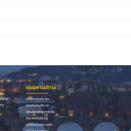
НАШИ САЙТЫ
итету
msmstudy.eu
LTS
msmstudy.cz
doubledegree.eu
eurostudy.cz
msmstudy.com