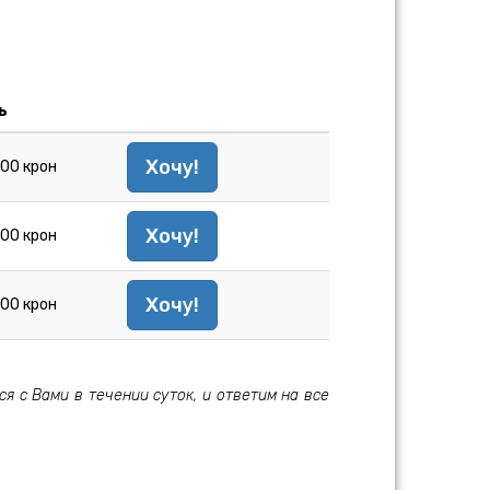
ь
Хочу!
500 крон
Хочу!
500 крон
Хочу!
500 крон
 с Вами в течении суток, и ответим на все