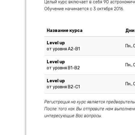
Целый курс включает в себя 90 астрономич
Обучение начинается с 3 октября 2016.
Название курса
Дни
Level up
Пн., 
от уровня A2-B1
Level up
Пн., 
от уровня В1-B2
Level up
Пн., 
от уровня B2-C1
Регистрация на курс является предваритель
После того как Вы отправите нам выполнен
интересующие Вас вопросы.