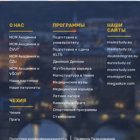
О НАС
ПРОГРАММЫ
НАШИ
САЙТЫ
МСМ Академия
Подготовка к
msmstudy.eu
университету
МСМ Академия и
msmstudy.cz
ČVUT
Подготовка и сдача
IELTS
doubledegree.eu
МСМ Академия и
ČZU
Двойной Диплом
eurostudy.cz
МСМ Академия и
Футбольная карьера
msmstudy.com
VŠCHT
Магистратура в Чехии
msmsport.eu
Наши партнеры
Медицинские вузы
megaakce.com
Наши патронаты
Медицинская карьера
Летние лагеря
ЧЕХИЯ
Каникулы в Праге
Спортивные программы
Чехия
Стажировки
Прага
|
Политика конфиденциальности
Правила Пользования