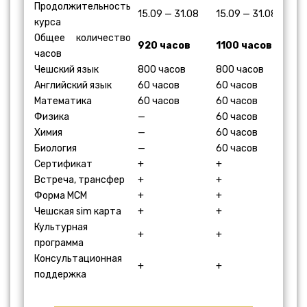
Продолжительность
15.09 — 31.08
15.09 — 31.08
курса
Общее количество
920 часов
1100 часов
часов
Чешский язык
800 часов
800 часов
Английский язык
60 часов
60 часов
Математика
60 часов
60 часов
Физика
—
60 часов
Химия
—
60 часов
Биология
—
60 часов
Сертификат
+
+
Встреча, трансфер
+
+
Форма МСМ
+
+
Чешская sim карта
+
+
Культурная
+
+
программа
Консультационная
+
+
поддержка