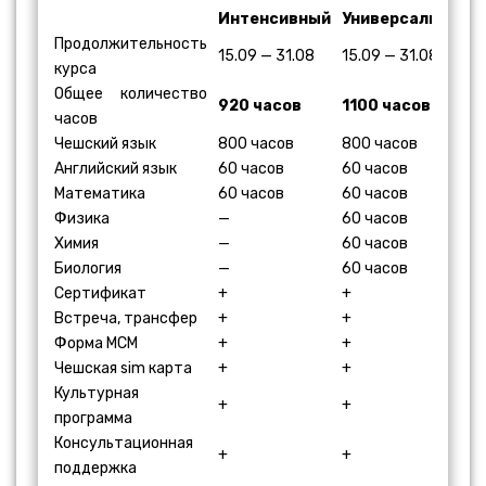
Интенсивный
Универсальный
Продолжительность
15.09 — 31.08
15.09 — 31.08
курса
Общее количество
920 часов
1100 часов
часов
Чешский язык
800 часов
800 часов
Английский язык
60 часов
60 часов
Математика
60 часов
60 часов
Физика
—
60 часов
Химия
—
60 часов
Биология
—
60 часов
Сертификат
+
+
Встреча, трансфер
+
+
Форма МСМ
+
+
Чешская sim карта
+
+
Культурная
+
+
программа
Консультационная
+
+
поддержка