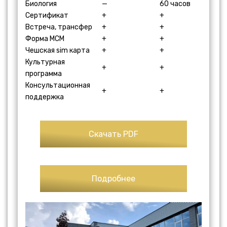
Биология
—
60 часов
Сертификат
+
+
Встреча, трансфер
+
+
Форма МСМ
+
+
Чешская sim карта
+
+
Культурная
+
+
программа
Консультационная
+
+
поддержка
Скачать PDF
Подробнее