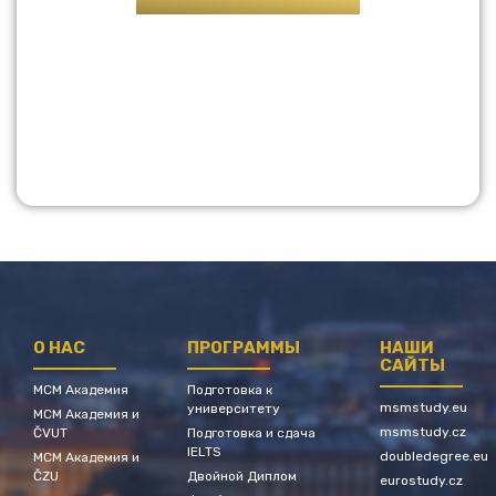
О НАС
ПРОГРАММЫ
НАШИ
САЙТЫ
МСМ Академия
Подготовка к
msmstudy.eu
университету
МСМ Академия и
msmstudy.cz
ČVUT
Подготовка и сдача
IELTS
doubledegree.eu
МСМ Академия и
ČZU
Двойной Диплом
eurostudy.cz