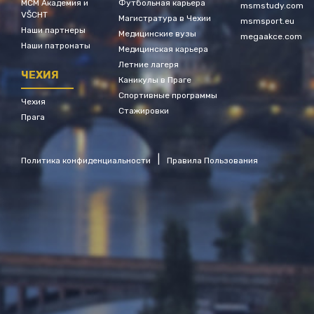
МСМ Академия и
Футбольная карьера
msmstudy.com
VŠCHT
Магистратура в Чехии
msmsport.eu
Наши партнеры
Медицинские вузы
megaakce.com
Наши патронаты
Медицинская карьера
Летние лагеря
ЧЕХИЯ
Каникулы в Праге
Спортивные программы
Чехия
Стажировки
Прага
|
Политика конфиденциальности
Правила Пользования