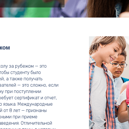
ежом
олу за рубежом — это
чтобы студенту было
й, а также получать
ателей — это сложно, если
му при поступлении
ебует сертификат и отчет,
о языка. Международные
ей от 8 лет — признаны
жными при приеме
аведения. Отличительной