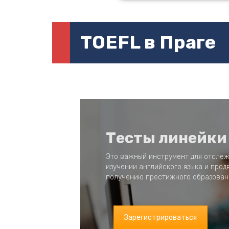
TOEFL в Праге
Тесты линейки
Это важный инструмент для отслеж
изучении английского языка и прод
получению престижного образовани
Зарегистрироваться