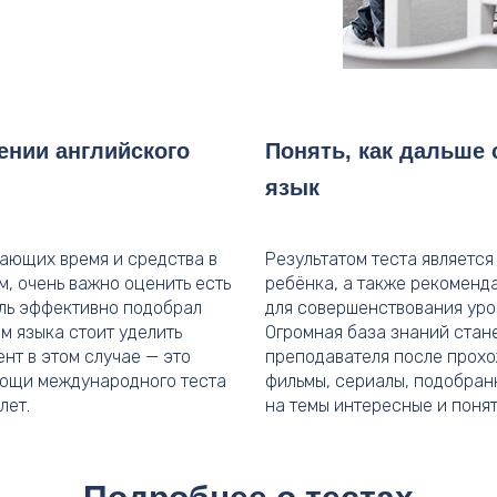
ении английского
Понять, как дальше
язык
вающих время и средства в
Результатом теста является
, очень важно оценить есть
ребёнка, а также рекоменд
ель эффективно подобрал
для совершенствования уро
м языка стоит уделить
Огромная база знаний стан
нт в этом случае — это
преподавателя после прохож
мощи международного теста
фильмы, сериалы, подобранн
лет.
на темы интересные и понят