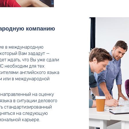
народную компанию
ние в международную
 который Вам зададут —
будет ждать, что Вы уже сдали
IC необходим для тех
сителями английского языка
ом или в международной
, направленный на оценку
языка в ситуации делового
ать стандартизированный
одняться на следующую
иональной карьере.