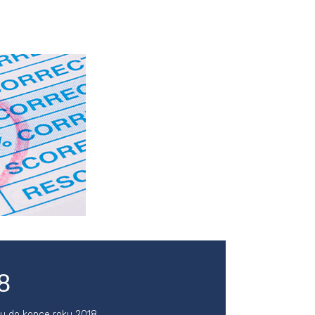
8
nu do konce roku 2018