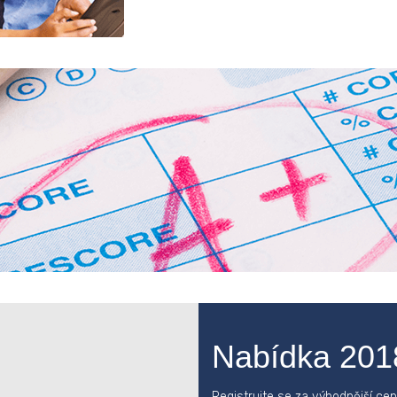
Nabídka 201
Registrujte se za výhodnější ce