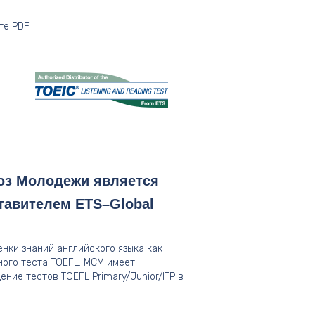
е PDF.
з Молодежи является
авителем ETS–Global
енки знаний английского языка как
ного теста TOEFL. МСМ имеет
ние тестов TOEFL Primary/Junior/ITP в