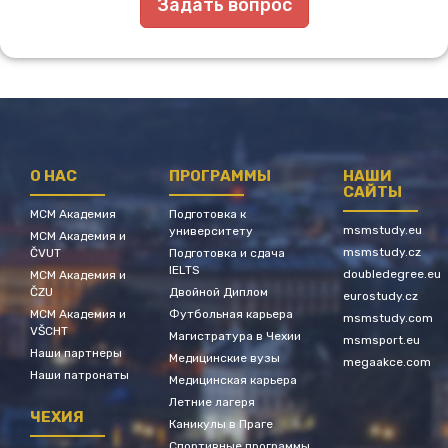
Задать вопрос
О НАС
ПРОГРАММЫ
НАШИ
САЙТЫ
МСМ Академия
Подготовка к
msmstudy.eu
университету
МСМ Академия и
msmstudy.cz
ČVUT
Подготовка и сдача
IELTS
doubledegree.eu
МСМ Академия и
ČZU
Двойной Диплом
eurostudy.cz
МСМ Академия и
Футбольная карьера
msmstudy.com
VŠCHT
Магистратура в Чехии
msmsport.eu
Наши партнеры
Медицинские вузы
megaakce.com
Наши патронаты
Медицинская карьера
Летние лагеря
ЧЕХИЯ
Каникулы в Праге
Спортивные программы