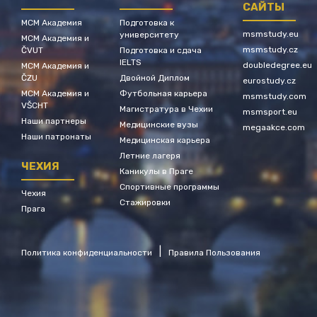
САЙТЫ
МСМ Академия
Подготовка к
msmstudy.eu
университету
МСМ Академия и
msmstudy.cz
ČVUT
Подготовка и сдача
IELTS
doubledegree.eu
МСМ Академия и
ČZU
Двойной Диплом
eurostudy.cz
МСМ Академия и
Футбольная карьера
msmstudy.com
VŠCHT
Магистратура в Чехии
msmsport.eu
Наши партнеры
Медицинские вузы
megaakce.com
Наши патронаты
Медицинская карьера
Летние лагеря
ЧЕХИЯ
Каникулы в Праге
Спортивные программы
Чехия
Стажировки
Прага
|
Политика конфиденциальности
Правила Пользования