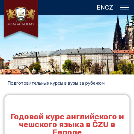
EN
CZ
О НАС
ЧЕХИЯ
ПРОГРАММЫ В ПРАГЕ
ОТЗЫВЫ
ГАЛЕРЕЯ
Подготовительные курсы в вузы за рубежом
КОНТАКТЫ
Годовой курс английского и
чешского языка в ČZU в
Европе